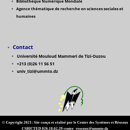
Bibliothèque Numérique Mondiale
Agence thématique de recherche en sciences sociales et
humaines
Contact
Université Mouloud Mammeri de Tizi-Ouzou
+213 (0)26 11 56 51
univ_tizi@ummto.dz
© Copyright 2021: Site conçu et réalisé par le Centre des Systèmes et Réseaux
CSRICTED 026.18.62.29 centre_reseaux@ummto.dz