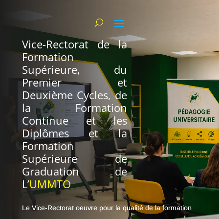
Vice-Rectorat de la
Formation
Supérieure, du
Premier et
Deuxième Cycles, de
la Formation
Continue et les
Diplômes et la
Formation
Supérieure de
Graduation de
L’
UMMTO
Le Vice-Rectorat oeuvre pour la qualité de la formation