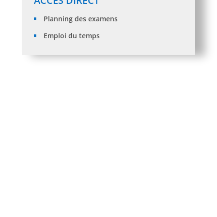
ACCÈS DIRECT
Planning des examens
Emploi du temps
RESULTATS DES RECOURSDES ORIENTATIONS DES
ETUDIANTSST-ADMIS EN L2 (Session 2026/2027)
NOUVEAUX BACHELIERS 2026 : Cours d’Anglais
ORIENTATION DES ETUDIANTS ST-ADMIS EN L2
Avis de soutenance de de thèse de doctorat 3ème
cycle LMD en chimie spécialité : Chimie Physique
de Mlle CHIKHAOUI Imane
Affichage: Relevés de notes_étudiants de L1 TC-ST
admis en L2