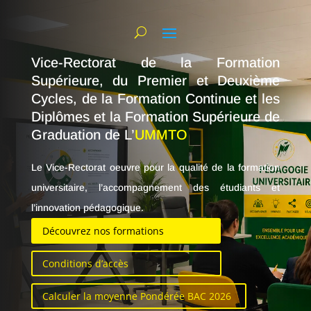
Vice-Rectorat de la Formation
Supérieure, du Premier et Deuxième
Cycles, de la Formation Continue et les
Diplômes et la Formation Supérieure de
Graduation de L’
UMMTO
Le Vice-Rectorat oeuvre pour la qualité de la formation
universitaire, l’accompagnement des étudiants et
l’innovation pédagogique.
Découvrez nos formations
Conditions d’accès
Calculer la moyenne Pondérée BAC 2026