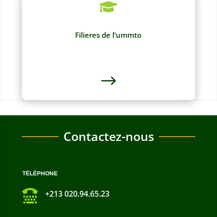

Filieres de l’ummto
$
Contactez-nous
TÉLÉPHONE

+213 020.94.65.23