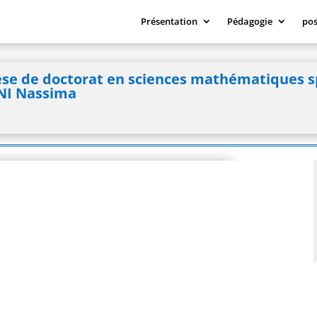
Présentation
Pédagogie
pos
se de doctorat en sciences mathématiques spé
NI Nassima
stic power sums and application »