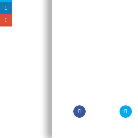
Lieu : salle de conférences d
Heure : 09 h :30
Directeur de Thèse : Monsi
Telecharger ici:
Avis de soutenance de Mme 
Résumé de soutenance de 
La communauté universitaire