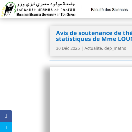
Avis de soutenance de thè
statistiques de Mme LOU
30 Déc 2025
|
Actualité
,
dep_maths
Madame LOUNI Nassima
Intitulé :
« On the probabili
Date :08 01 2026