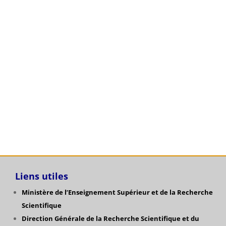
Avis de soutenance de de thèse de doctorat 3ème
cycle LMD en chimie spécialité : Chimie Physique
de Mlle CHIKHAOUI Imane
Affichage: Relevés de notes_étudiants de L1 TC-ST
admis en L2
Catégories
Liens utiles
Ministère de l’Enseignement Supérieur et de la Recherche
Scientifique
Direction Générale de la Recherche Scientifique
et du