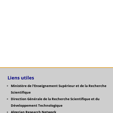
cycle LMD en chimie spécialité : Chimie Physique
de Mlle CHIKHAOUI Imane
Affichage: Relevés de notes_étudiants de L1 TC-ST
admis en L2
Catégories
Liens utiles
Ministère de l’Enseignement Supérieur et de la Recherche
Scientifique
Direction Générale de la Recherche Scientifique
et du
Développement Technologique
Algerian Research Network