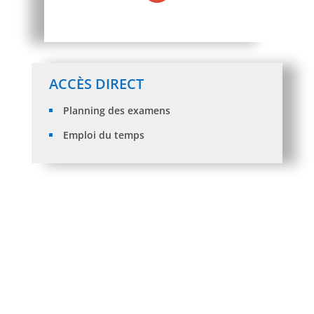
ACCÈS DIRECT
Planning des examens
Emploi du temps
RESULTATS DES RECOURSDES ORIENTATIONS DES
ETUDIANTSST-ADMIS EN L2 (Session 2026/2027)
NOUVEAUX BACHELIERS 2026 : Cours d’Anglais
ORIENTATION DES ETUDIANTS ST-ADMIS EN L2
Avis de soutenance de de thèse de doctorat 3ème