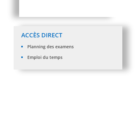
ACCÈS DIRECT
Planning des examens
Emploi du temps
Les moyennes minimales des orientations
2025/2026
IFORMATION AUX ETUDIANTS « inscription
2026/2027 »
Information aux étudiants L1, L2 et L3 SNV et SUT
Avis aux Enseignants