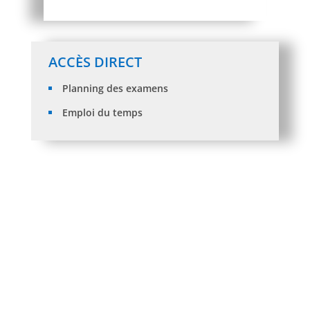
ACCÈS DIRECT
Planning des examens
Emploi du temps
Les moyennes minimales des orientations
2025/2026
IFORMATION AUX ETUDIANTS « inscription
2026/2027 »
Information aux étudiants L1, L2 et L3 SNV et SUT
Avis aux Enseignants