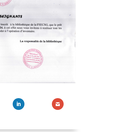
Avis aux
Listes de
Traiteme
traitemen
Listes d
recours.
Listes de
économiq
Catégori