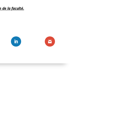
 de la faculté.
Avis aux
Listes de
Traiteme
traitemen
Listes d
recours.
Listes de
économiq
Catégori