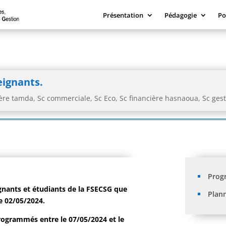
Présentation
Pédagogie
Po
eignants.
ière tamda
,
Sc commerciale
,
Sc Eco
,
Sc financière hasnaoua
,
Sc ges
Prog
nants et étudiants de la FSECSG que
Plan
e 02/05/2024.
ogrammés entre le 07/05/2024 et le