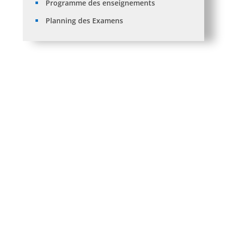
Programme des enseignements
Planning des Examens
Avis aux étudiants:Réinscription 2026/2027.
Listes des orientations L3 et M1 SFC aprés recours.
Traitement des recours + Orientations L1 vers L2
après traitement des recours .
Listes des Orientations L3 et M1 Sces de Gestion
aprés recours.
Listes des Orientations des étudiants vers L3 et M1
Sces économiques après recours.
Catégories