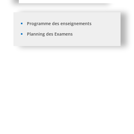
Programme des enseignements
Planning des Examens
Avis aux étudiants:Réinscription 2026/2027.
Listes des orientations L3 et M1 SFC aprés recours.
Traitement des recours + Orientations L1 vers L2
après traitement des recours .
Listes des Orientations L3 et M1 Sces de Gestion
aprés recours.
Listes des Orientations des étudiants vers L3 et M1
Sces économiques après recours.