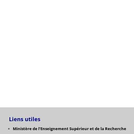
après traitement des recours .
Listes des Orientations L3 et M1 Sces de Gestion
aprés recours.
Listes des Orientations des étudiants vers L3 et M1
Sces économiques après recours.
Catégories
Liens utiles
Ministère de l’Enseignement Supérieur et de la Recherche