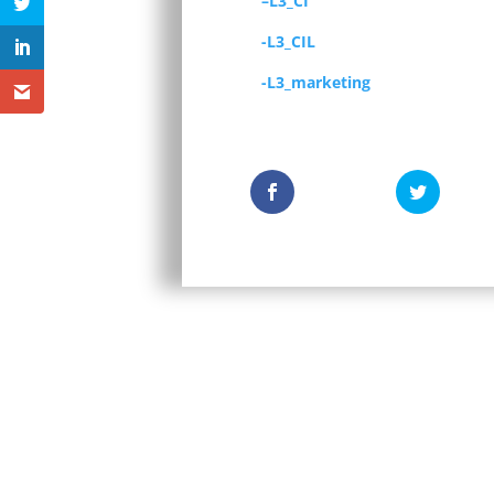
–
L3_CI
-L3_CIL
-L3_marketing