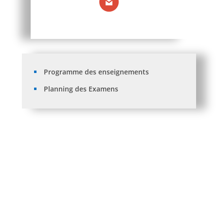
Programme des enseignements
Planning des Examens
Avis aux étudiants:Réinscription 2026/2027.
Listes des orientations L3 et M1 SFC aprés recours.
Traitement des recours + Orientations L1 vers L2
après traitement des recours .
Listes des Orientations L3 et M1 Sces de Gestion
aprés recours.