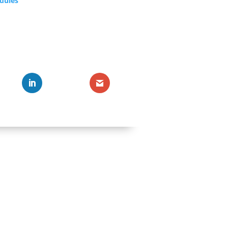
odules
Avis aux
Listes de
Traiteme
traitemen
Listes d
recours.
Listes de
économiq
Catégori