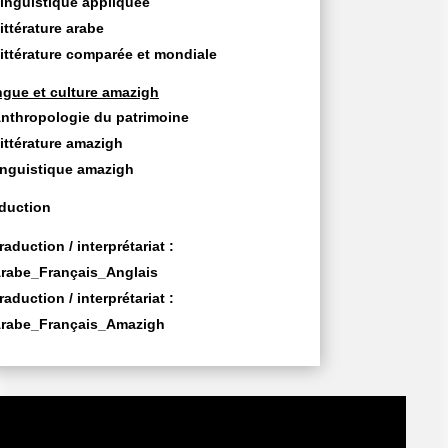
inguistique appliquée
ittérature arabe
ittérature comparée et mondiale
gue et culture amazigh
nthropologie du patrimoine
ittérature amazigh
inguistique amazigh
duction
raduction / interprétariat :
rabe_Français_Anglais
raduction / interprétariat :
rabe_Français_Amazigh