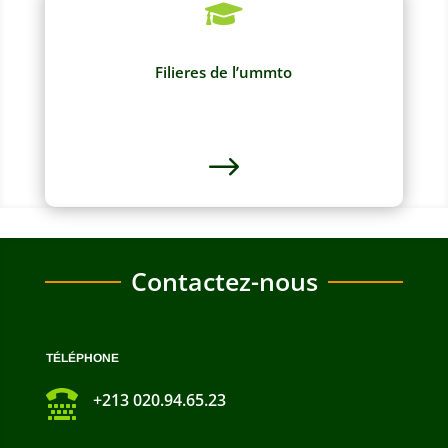

Filieres de l’ummto
$
Contactez-nous
TÉLÉPHONE

+213 020.94.65.23