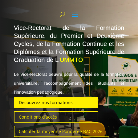
Vice-Rectorat de la Formation
Supérieure, du Premier et Deuxième
Cycles, de la Formation Continue et les
Diplômes et la Formation Supérieure de
Graduation de L’
UMMTO
Le Vice-Rectorat oeuvre pour la qualité de la formation
universitaire, l’accompagnement des étudiants et
l’innovation pédagogique.
Découvrez nos formations
Conditions d’accès
Calculer la moyenne Pondérée BAC 2026