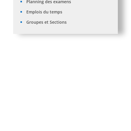
Planning des examens
Emplois du temps
Groupes et Sections
حملة ترشيد استهلاك الطّاقة لصيف 2026
Formation anglais au profit des nouveaux
bacheliers: IMPROVE YOUR ENGLISH: First Year
Students -2025-2026
Avis de Soutenance de Thèse de Doctorat L.M.D en
Droit Mr : BOUAMRA Okba
َAvis de Soutenance de Thèse de Doctorat en Droit
de Mme: BOUNSIAR Ouiza
Avis de Soutenance de Thèse Doctorat en Droit de
Mr :ZEGGANE Nabil