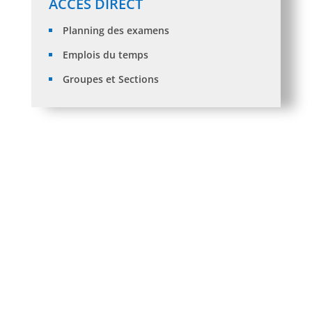
ACCÈS DIRECT
Planning des examens
Emplois du temps
Groupes et Sections
حملة ترشيد استهلاك الطّاقة لصيف 2026
Formation anglais au profit des nouveaux
bacheliers: IMPROVE YOUR ENGLISH: First Year
Students -2025-2026
Avis de Soutenance de Thèse de Doctorat L.M.D en
Droit Mr : BOUAMRA Okba
َAvis de Soutenance de Thèse de Doctorat en Droit
de Mme: BOUNSIAR Ouiza