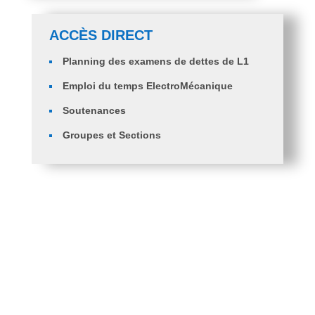
ACCÈS DIRECT
Planning des examens de dettes de L1
Emploi du temps ElectroMécanique
Soutenances
Groupes et Sections
Orientation des étudiants en 2ème année
ingénieurs ST, GM et GC.
PV d’Orientation des Diplômés en Licence Génie
Mécanique Vers Master Génie Mécanique
Fiche de voeux 2 eme année Ingénieur ST et
G.mécanique