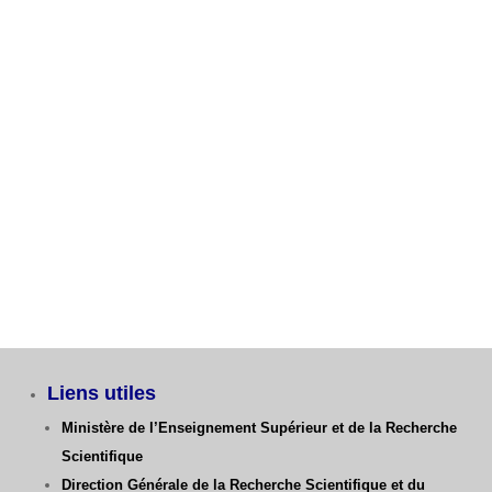
Fiche de voeux 1ère Année Ingénieur GC, GM, ST
Avis aux étudiants L3 GM – Dernier délai Fiche de
Vœux
Catégories
Liens utiles
Ministère de l’Enseignement Supérieur et de la Recherche
Scientifique
Direction Générale de la Recherche Scientifique
et du