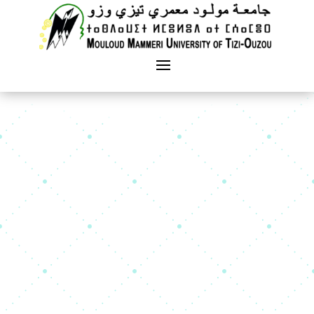
Facultés
Départements
Dspace
Dépôt institutionnel
Messagerie
Professionnelle