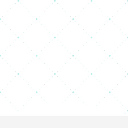
Télé-enseignement
E-Learning
E-Space
Plateformes numériques
Revues
Scientifiques