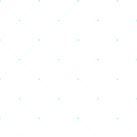
Bienvenue, chers
étudiants, dans votre
espace d'inscriptions
Première inscription, réinscription,
transfert, recours ou autres
démarches : choisissez le service
correspondant à votre situation