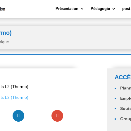
Présentation
Pédagogie
post
ermo)
nique
ACCÈ
nts L2 (Thermo)
Plann
nts L2 (Thermo)
Empl
Sout
Group