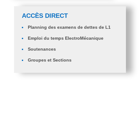
ACCÈS DIRECT
Planning des examens de dettes de L1
Emploi du temps ElectroMécanique
Soutenances
Groupes et Sections
Orientation des étudiants en 2ème année
ingénieurs ST, GM et GC.
PV d’Orientation des Diplômés en Licence Génie
Mécanique Vers Master Génie Mécanique
Fiche de voeux 2 eme année Ingénieur ST et
G.mécanique