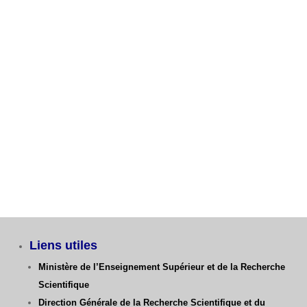
Fiche de voeux 1ère Année Ingénieur GC, GM, ST
Avis aux étudiants L3 GM – Dernier délai Fiche de
Vœux
Catégories
Liens utiles
Ministère de l’Enseignement Supérieur et de la Recherche
Scientifique
Direction Générale de la Recherche Scientifique
et du