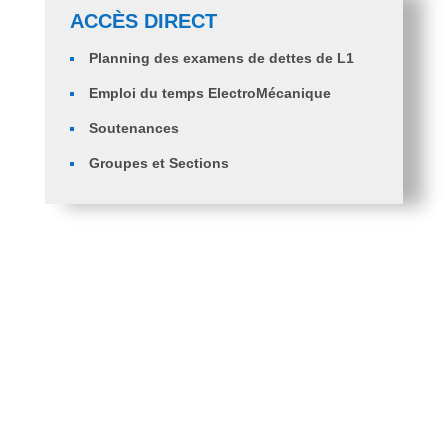
ACCÈS DIRECT
Planning des examens de dettes de L1
Emploi du temps ElectroMécanique
Soutenances
Groupes et Sections
Orientation des étudiants en 2ème année
ingénieurs ST, GM et GC.
PV d’Orientation des Diplômés en Licence Génie
Mécanique Vers Master Génie Mécanique
Fiche de voeux 2 eme année Ingénieur ST et
G.mécanique
Fiche de voeux 1ère Année Ingénieur GC, GM, ST