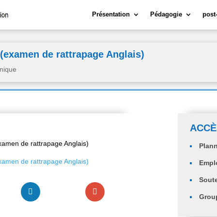
Présentation
Pédagogie
post
(examen de rattrapage Anglais)
nique
ACCÈ
xamen de rattrapage Anglais)
Plann
xamen de rattrapage Anglais)
Empl
Sout
Group