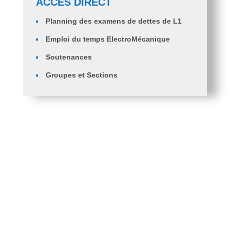
ACCÈS DIRECT
Planning des examens de dettes de L1
Emploi du temps ElectroMécanique
Soutenances
Groupes et Sections
Orientation des étudiants en 2ème année
ingénieurs ST, GM et GC.
PV d’Orientation des Diplômés en Licence Génie
Mécanique Vers Master Génie Mécanique
Fiche de voeux 2 eme année Ingénieur ST et
G.mécanique
Fiche de voeux 1ère Année Ingénieur GC, GM, ST