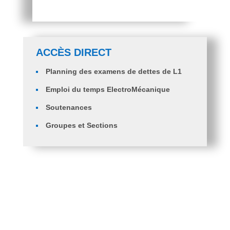
ACCÈS DIRECT
Planning des examens de dettes de L1
Emploi du temps ElectroMécanique
Soutenances
Groupes et Sections
Orientation des étudiants en 2ème année
ingénieurs ST, GM et GC.
PV d’Orientation des Diplômés en Licence Génie
Mécanique Vers Master Génie Mécanique