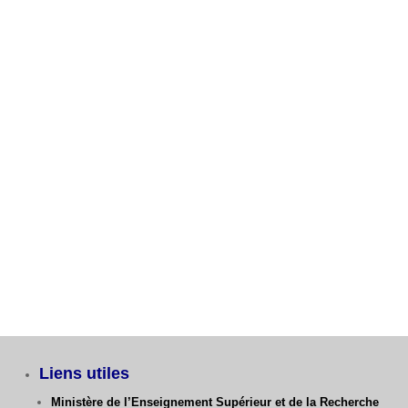
Fiche de voeux 2 eme année Ingénieur ST et
G.mécanique
Fiche de voeux 1ère Année Ingénieur GC, GM, ST
Avis aux étudiants L3 GM – Dernier délai Fiche de
Vœux
Catégories
Liens utiles
Ministère de l’Enseignement Supérieur et de la Recherche