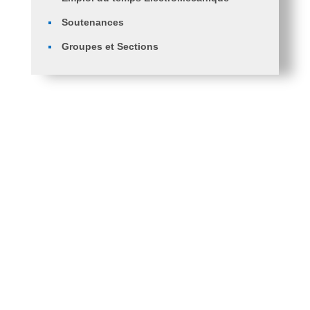
Soutenances
Groupes et Sections
Orientation des étudiants en 2ème année
ingénieurs ST, GM et GC.
PV d’Orientation des Diplômés en Licence Génie
Mécanique Vers Master Génie Mécanique
Fiche de voeux 2 eme année Ingénieur ST et
G.mécanique
Fiche de voeux 1ère Année Ingénieur GC, GM, ST
Avis aux étudiants L3 GM – Dernier délai Fiche de
Vœux