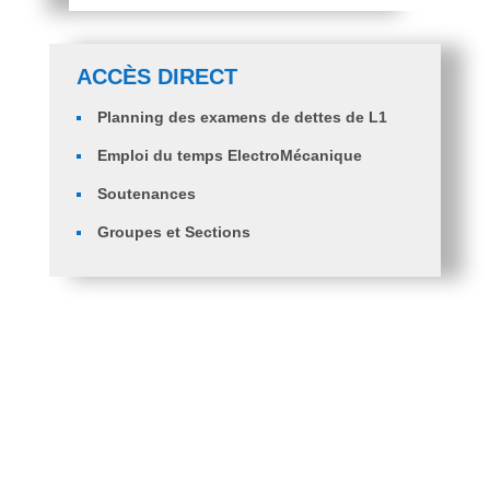
ACCÈS DIRECT
Planning des examens de dettes de L1
Emploi du temps ElectroMécanique
Soutenances
Groupes et Sections
Orientation des étudiants en 2ème année
ingénieurs ST, GM et GC.
PV d’Orientation des Diplômés en Licence Génie
Mécanique Vers Master Génie Mécanique
Fiche de voeux 2 eme année Ingénieur ST et