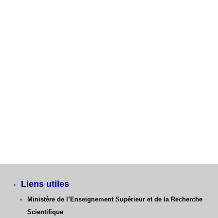
G.mécanique
Fiche de voeux 1ère Année Ingénieur GC, GM, ST
Avis aux étudiants L3 GM – Dernier délai Fiche de
Vœux
Catégories
Liens utiles
Ministère de l’Enseignement Supérieur et de la Recherche
Scientifique