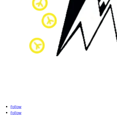
© Copyright 2021: Site conçu et réalisé par le Centre des Systèmes et Réseaux
CSRICTED 026.18.62.29 centre_reseaux@ummto.dz
Follow
Follow