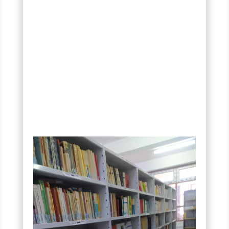
biblio.fs@ummto.dz
Université Mouloud Mammeri de,
Campus universitaire HASNAOUA 2
https://maps.app.goo.gl/BzufgAkA8
s2TyifK6