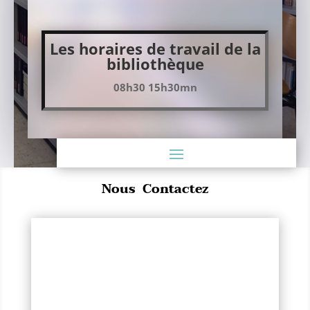
Les horaires de travail de la
bibliothèque
08h30 15h30mn
Nous
Contactez
Tél /Fax
:
+213 (0) 26 18 61 63
et
213 (0)26 18 61 64
https://www.ummto.dz/fs