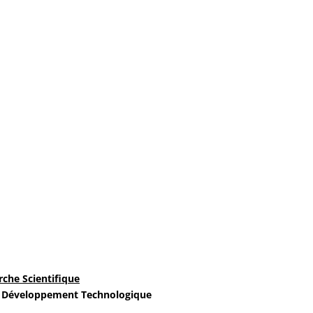
tation pour les étudiants de première et deuxième année sciences d
V ); des chefs de...
rche Scientifique
 Développement Technologique