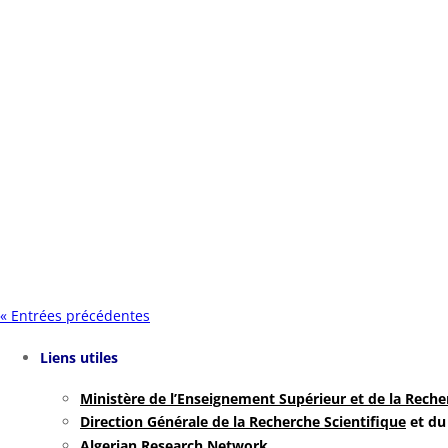
Retour sur la journée portes ouvertes d'information et d'orien
en presence de M.BOUACEM Khelifa (responsable du domaine SN
« Entrées précédentes
Liens utiles
Ministère de l’Enseignement Supérieur et de la Reche
Direction Générale de la Recherche Scientifique
et du
Algerian Research Network