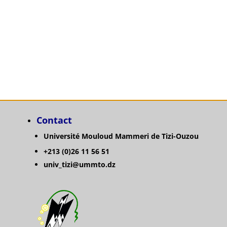
Catégories
Contact
Université Mouloud Mammeri de Tizi-Ouzou
+213 (0)26 11 56 51
univ_tizi@ummto.dz