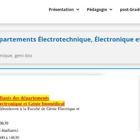
Présentation
Pédagogie
post-Grad
épartements Électrotechnique, Électronique 
hnique
,
geni-bio