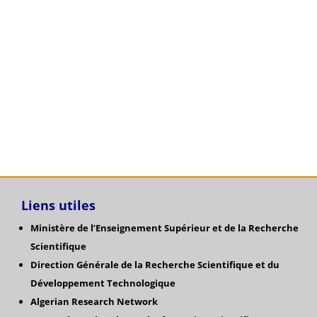
Avis de soutenance de thèse de Doctorat
LMD en Automatique de Monsieur
ALOUANE Sofiane
Catégories
Liens utiles
Ministère de l’Enseignement Supérieur et de la Recherche
Scientifique
Direction Générale de la Recherche Scientifique
et du
Développement Technologique
Algerian Research Network