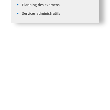
Planning des examens
Services administratifs
Formation anglais au profit des nouveaux
bacheliers: IMPROVE YOUR ENGLISH: First
Year Students -2025-2026
Planning des rattrapage Dpt-Auto S2 suivi
du S1 25-26 avec salles
Avis de soutenance de thèse de Doctorat
LMD en Eléctrotechnique de madame
AMOURA Noumidia
Avis de soutenance de thèse de Doctorat
en Sciences, spécialité : Electronique, de
madame BELMAHDI Fatiha