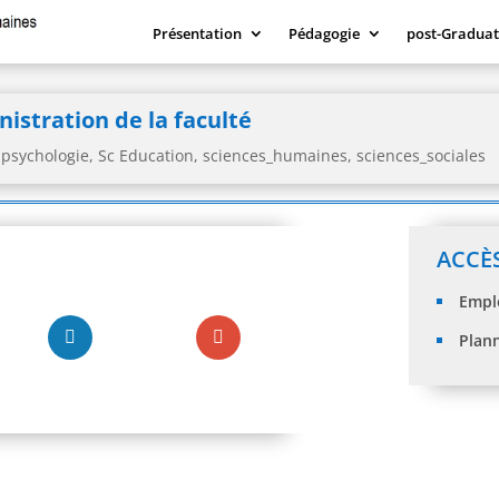
Présentation
Pédagogie
post-Graduat
nistration de la faculté
,
psychologie
,
Sc Education
,
sciences_humaines
,
sciences_sociales
ACCÈ
Empl
Plan
Pv de la