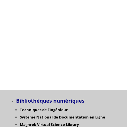
Planning
لى ليسانس
لإجتماعية
25/26
Catégori
Bibliothèques numériques
Techniques de l’Ingénieur
Système National de Documentation en Ligne
Maghreb Virtual Science Library