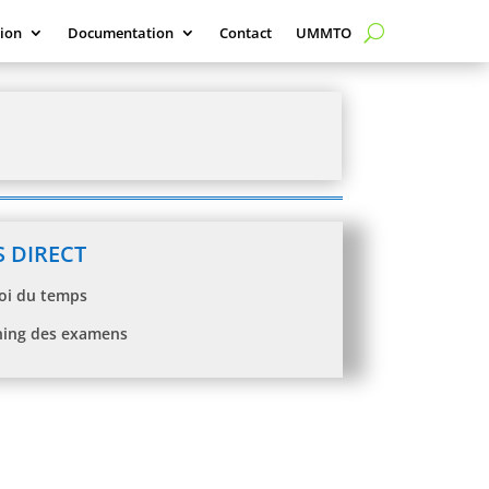
ion
Documentation
Contact
UMMTO
S DIRECT
oi du temps
ning des examens
 commission de classement des ATS