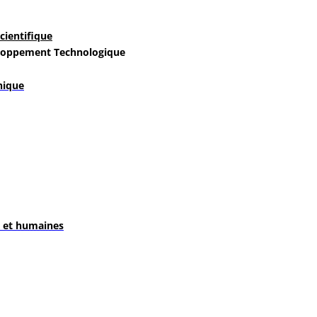
cientifique
loppement Technologique
nique
s et humaines