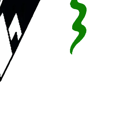
onçu et réalisé par le Centre des Systèmes et Réseaux CSRICTED 026.18.62.2