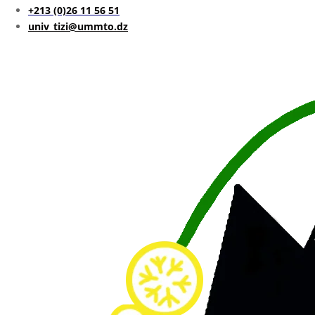
+213 (0)26 11 56 51
univ_tizi@ummto.dz