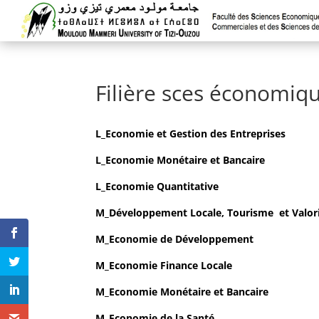
Filière sces économiq
L_Economie et Gestion des Entreprises
L
_
Economie
Monétaire et Bancaire
L_Economie Quantitative
M
_
Développement Locale, Tourisme et Valor
M_
Economie de Développement
M
_Economie Finance Locale
M
_
Economie
Monétaire et Bancaire
M_Economie de la Santé