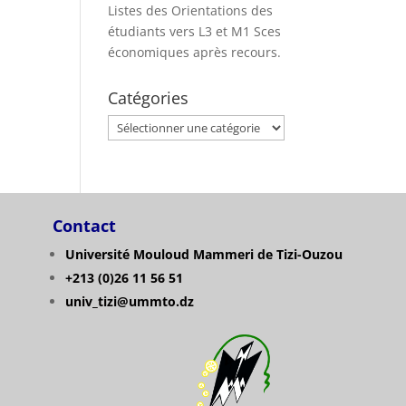
Listes des Orientations des
étudiants vers L3 et M1 Sces
économiques après recours.
Catégories
Catégories
Contact
Université Mouloud Mammeri de Tizi-Ouzou
+213 (0)26 11 56 51
univ_tizi@ummto.dz