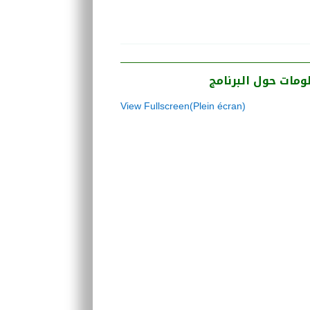
ومات حول البرنامج
View Fullscreen(Plein écran)
Aller
au
contenu
PDF