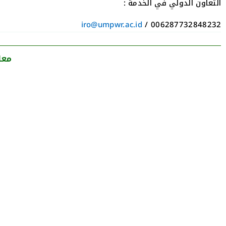
التعاون الدولي في الخدمة :
iro@umpwr.ac.id
006287732848232 /
معل