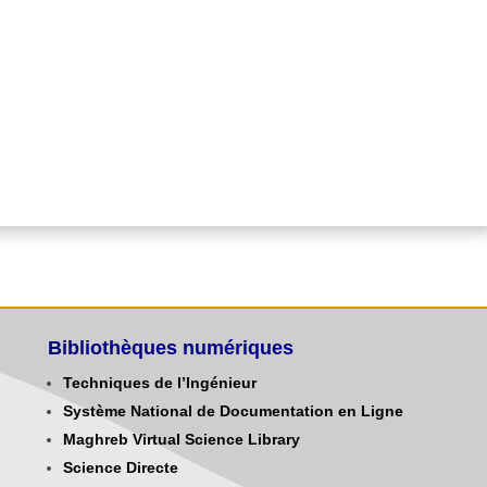
ion en ligne effectuée, les candidats sont tenus de se
ration du vice-rectorat des relations extérieures pour
validation.
Bibliothèques numériques
Techniques de l’Ingénieur
Système National de Documentation en Ligne
Maghreb Virtual Science Library
Science Directe