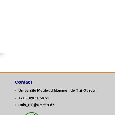
Contact
Université Mouloud Mammeri de Tizi-Ouzou
+213
0
26.11.56.51
univ_tizi@ummto.dz