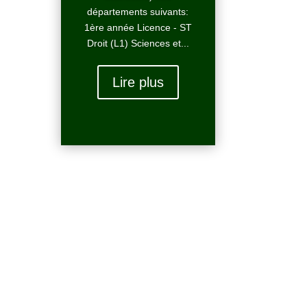
départements suivants:
1ère année Licence - ST
Droit (L1) Sciences et...
Lire plus