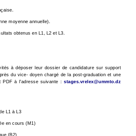
nçaise.
bonne moyenne annuelle).
sultats obtenus en L1, L2 et L3.
vités à déposer leur dossier de candidature sur support
uprès du vice- doyen chargé de la post-graduation et une
t PDF à l’adresse suivante :
stages.vrelex@ummto.dz
de L1 à L3
nnée en cours (M1)
gue (B2)