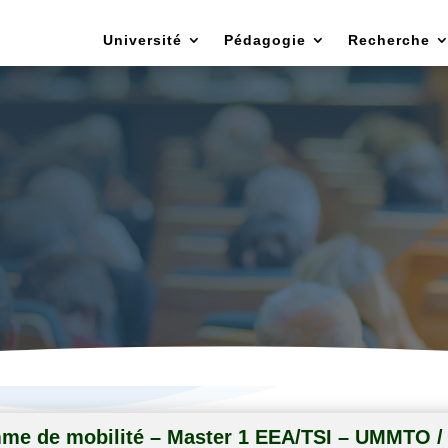
Université
Pédagogie
Recherche
t chargé des relations exterieures et des m
scientifiques
mme de mobilité – Master 1 EEA/TSI – UMMTO / 