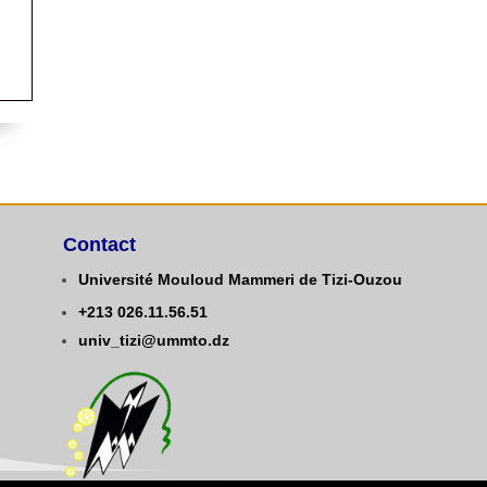
Contact
Université Mouloud Mammeri de Tizi-Ouzou
+213
0
26.11.56.51
univ_tizi@ummto.dz