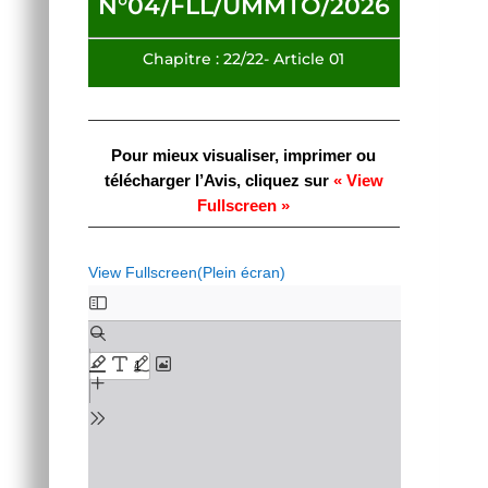
N°04/FLL/UMMTO/2026
Chapitre : 22/22- Article 01
Pour mieux visualiser, imprimer ou
télécharger l’Avis,
cliquez sur
« View
Fullscreen »
View Fullscreen(Plein écran)
Aller
au
contenu
PDF