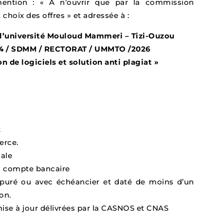
ention : « A n’ouvrir que par la commission
 choix des offres » et adressée à :
 l’université Mouloud Mammeri – Tizi-Ouzou
 14 / SDMM / RECTORAT / UMMTO /2026
n de logiciels et solution anti plagiat »
t
erce.
cale
u compte bancaire
 apuré ou avec échéancier et daté de moins d’un
on.
mise à jour délivrées par la CASNOS et CNAS