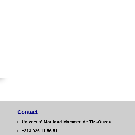
Contact
Université Mouloud Mammeri de Tizi-Ouzou
+213
0
26.11.56.51