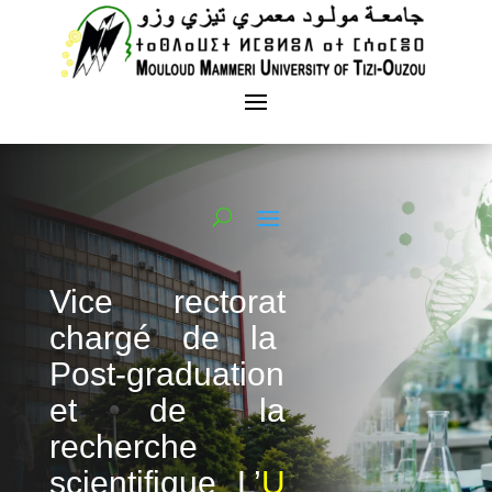
Vice rectorat
chargé de la
Post-graduation
et de la
recherche
scientifique
L’
U