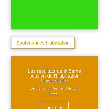
Soutenances Habilitation
Les résultats de la 5ème
session de l’Habilitation
Universitaire
L'arrêté portant les résultats de la
5ème...
Lire plus