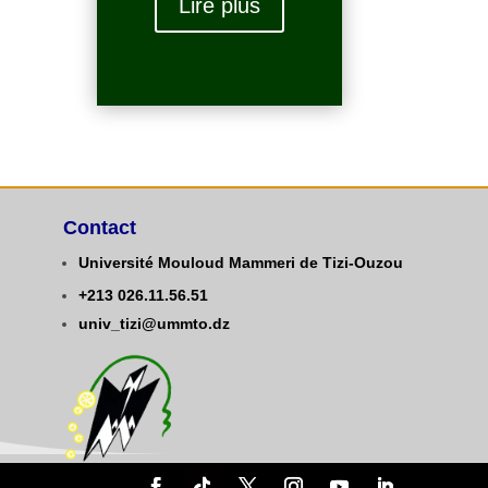
Lire plus
Contact
Université Mouloud Mammeri de Tizi-Ouzou
+213
0
26.11.56.51
univ_tizi@ummto.dz