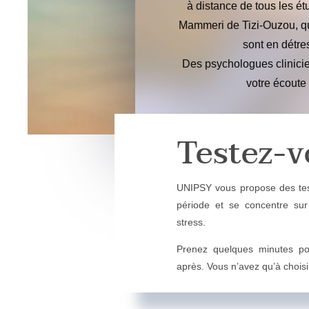
à distance de tous les ét
Mammeri de Tizi-Ouzou, qu
sont en détr
Des psychologues clinicie
votre écoute
Testez-v
UNIPSY vous propose des test
période et se concentre sur 
stress.
Prenez quelques minutes pour
après. Vous n’avez qu’à choisi