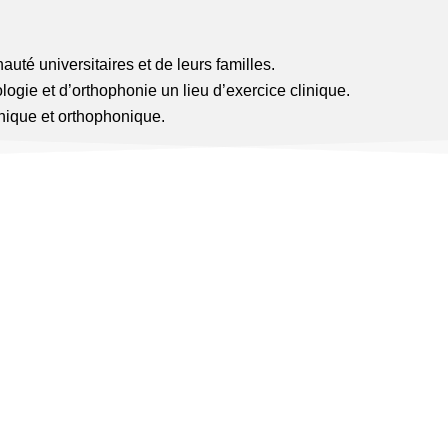
é universitaires et de leurs familles.
ogie et d’orthophonie un lieu d’exercice clinique.
linique et orthophonique.
Dr Mouheb Zina
Psychologue clinicienne
spécialisée en psycho-
traumatisme, thérapeute de famille
systémicienne et contextuelle,
clinicienne de concertation. Maitre
de conférences en psychologie