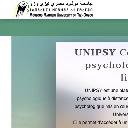
Qui sommes nous
Nos
UNIPSY
C
psychol
l
UNIPSY est une pla
psychologique à distance q
psychologique mis en œuv
Univers
Elle permet d’accéder à u