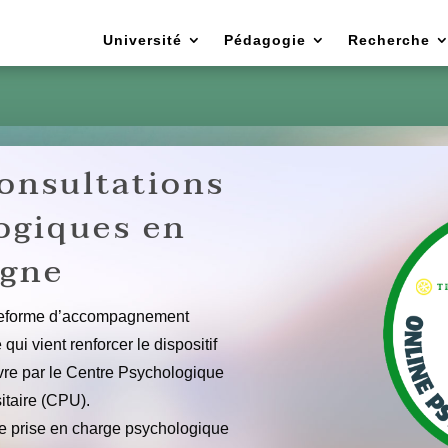
Université
Pédagogie
Recherche
 psychologues
Prévention par les pairs
Mon Kit de survie
Test
onsultations
ogiques en
igne
teforme d’accompagnement
ui vient renforcer le dispositif
re par le Centre Psychologique
itaire (CPU).
ne prise en charge psychologique