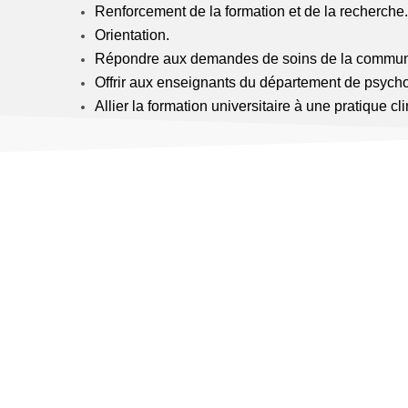
Renforcement de la formation et de la recherche.
Orientation.
Répondre aux demandes de soins de la communaut
Offrir aux enseignants du département de psychol
Allier la formation universitaire à une pratique c
Pr Ouandelous
Nassima-
Nassiba
Directrice du
CPU
Psychologue clinicienne,
spécialisée en thérapie familiale
systémique. Professeur en