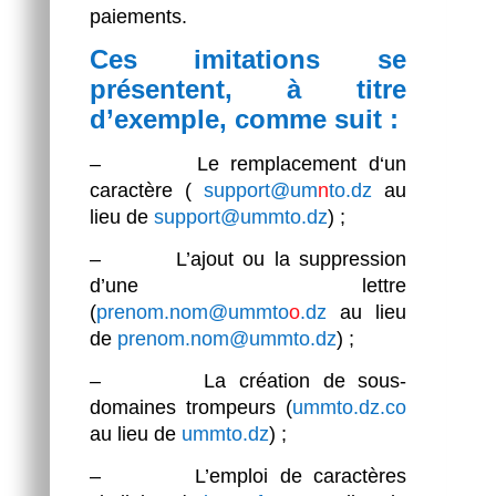
paiements.
Ces imitations se
présentent, à titre
d’exemple, comme suit :
– Le remplacement d‘un
caractère (
support@um
n
to.dz
au
lieu de
support@ummto.dz
) ;
– L’ajout ou la suppression
d’une lettre
(
prenom
.nom@ummto
o
.dz
au lieu
de
prenom
.nom
@ummto.dz
) ;
– La création de sous-
domaines trompeurs (
ummto.dz.co
au lieu de
ummto.dz
) ;
– L’emploi de caractères