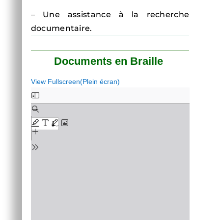
– Une assistance à la recherche
documentaire.
Documents en Braille
View Fullscreen(Plein écran)
Aller
au
contenu
PDF