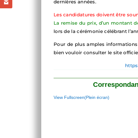
dernières années.
Les candidatures doivent être soum
La remise du prix, d’un montant de
lors de la cérémonie célébrant l’ann
Pour de plus amples informations 
bien vouloir consulter le site officie
https
Correspondan
View Fullscreen(Plein écran)
Aller
au
contenu
PDF